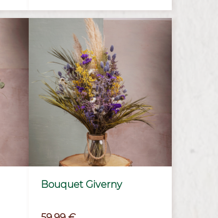
Bouquet Giverny
Prix
59,99 €