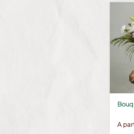
Bouq
Prix
A par