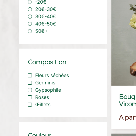
-20€
20€-30€
30€-40€
40€-50€
50€+
Composition
Fleurs séchées
Germinis
Gypsophile
Bouqu
Roses
Vico
Œillets
Prix
A par
Couleur