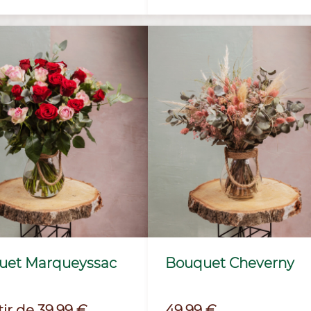
uet Marqueyssac
Bouquet Cheverny
Prix
tir de 39,99 €
49,99 €