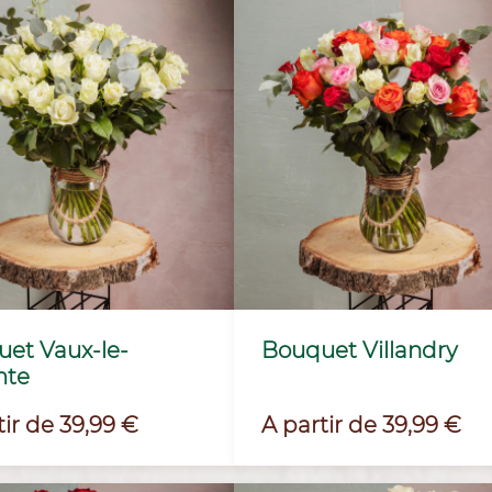
et Vaux-le-
Bouquet Villandry
mte
Prix
tir de 39,99 €
A partir de 39,99 €