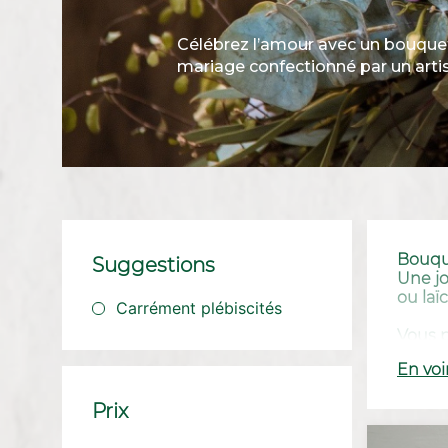
Célébrez l’amour avec un bouquet
mariage confectionné par un artis
Bouque
Suggestions
Une jo
ou laï
Carrément plébiscités
Vous p
bouque
En voi
Prix