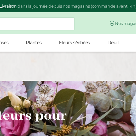
Livraison
dans la journée depuis nos magasins (commande avant 14h
Nos magas
oses
Plantes
Fleurs séchées
Deuil
leurs pour