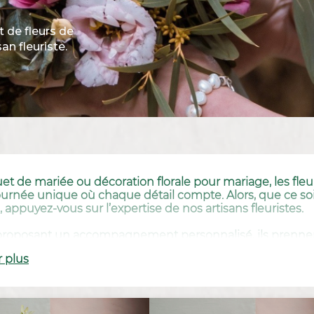
 de fleurs de
an fleuriste.
t de mariée ou décoration florale pour mariage, les fleurs
urnée unique où chaque détail compte. Alors, que ce soit 
c, appuyez-vous sur l’expertise de nos artisans fleuristes.
roposant un accompagnement personnalisé, ils prennent
ts et arrangements floraux de la cérémonie et assurent la 
r plus