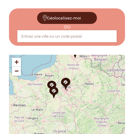
Géolocalisez-moi
OU
+
−