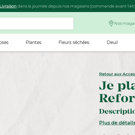
Livraison
dans la journée depuis nos magasins (commande avant 14h
Nos magas
oses
Plantes
Fleurs séchées
Deuil
Retour aux Acces
Je pl
Refor
Descripti
Plus de détail