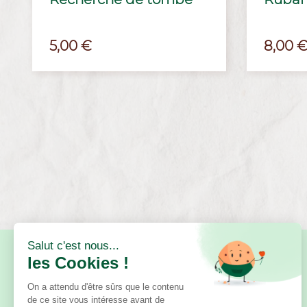
Prix
Prix
5,00 €
8,00 
BESOIN D'AIDE ?
Questions fréquentes
Contact