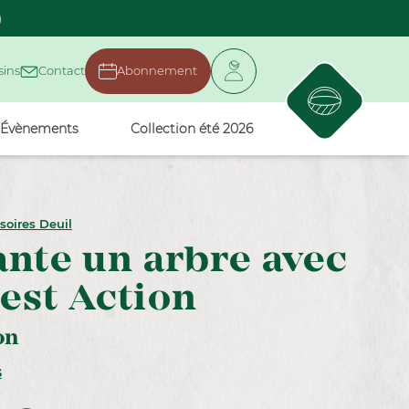
)
ins
Contact
Abonnement
Évènements
Collection été 2026
soires Deuil
ante un arbre avec
est Action
on
s