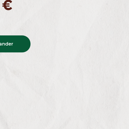
 €
nder