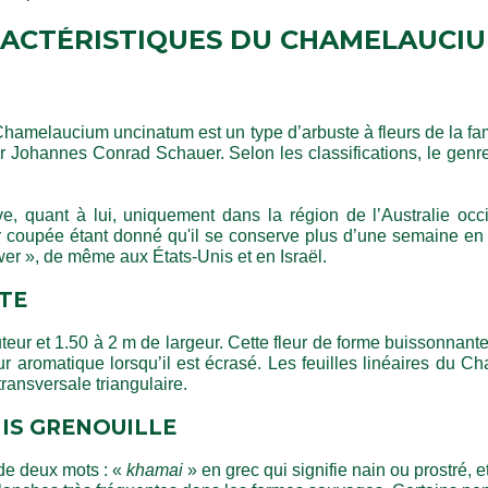
RACTÉRISTIQUES DU CHAMELAUCI
 Chamelaucium uncinatum est un type d’arbuste à fleurs de la fam
sseur Johannes Conrad Schauer. Selon les classifications, le 
quant à lui, uniquement dans la région de l’Australie occid
leur coupée étant donné qu'il se conserve plus d’une semaine
er », de même aux États-Unis et en Israël.
TE
hauteur et 1.50 à 2 m de largeur. Cette fleur de forme buissonnant
 aromatique lorsqu’il est écrasé. Les feuilles linéaires du
ransversale triangulaire.
HIS GRENOUILLE
de deux mots :
«
khamai
»
en grec qui signifie nain ou prostré, e