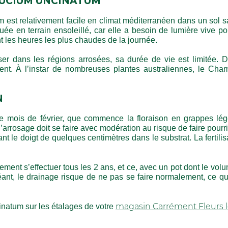
AUCIUM UNCINATUM
t relativement facile en climat méditerranéen dans un sol sabl
ituée en terrain ensoleillé, car elle a besoin de lumière vive p
les heures les plus chaudes de la journée.
r dans les régions arrosées, sa durée de vie est limitée. 
sent. À l’instar de nombreuses plantes australiennes, le C
N
e mois de février, que commence la floraison en grappes légèr
’arrosage doit se faire avec modération au risque de faire pourrir
nt le doigt de quelques centimètres dans le substrat. La fertilis
ement s’effectuer tous les 2 ans, et ce, avec un pot dont le volu
éant, le drainage risque de ne pas se faire normalement, ce qu
magasin Carrément Fleurs l
natum sur les étalages de votre