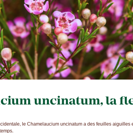
ium uncinatum, la fle
ccidentale, le Chamelaucium uncinatum a des feuilles aiguilles e
ntemps.