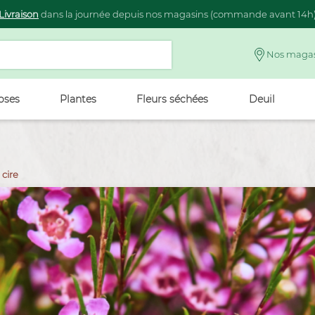
Livraison
dans la journée depuis nos magasins (commande avant 14h
Nos magas
oses
Plantes
Fleurs séchées
Deuil
cire