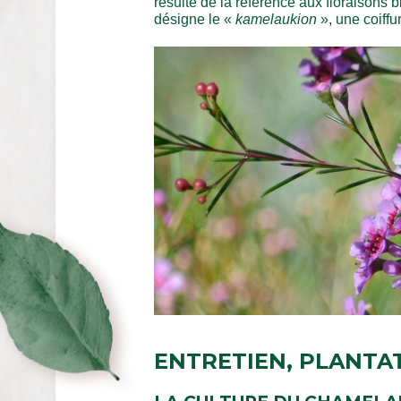
résulte de la référence aux floraison
désigne le «
kamelaukion
», une coiffu
ENTRETIEN, PLANTA