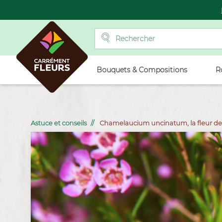
Bouquets & Compositions
R
Astuce et conseils
Chamelaucium uncinatum, la fleur de 