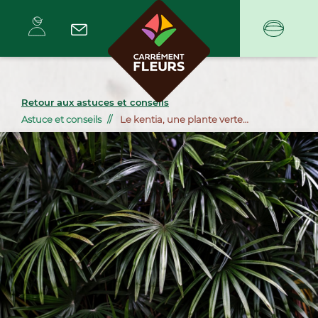
Retour aux astuces et conseils
Astuce et conseils
Le kentia, une plante verte
dépolluante