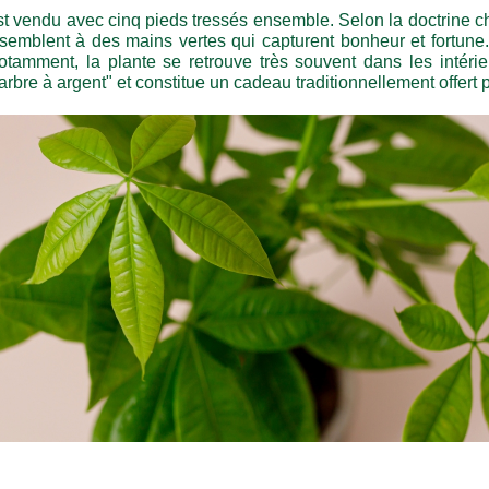
st vendu avec cinq pieds tressés ensemble. Selon la doctrine 
essemblent à des mains vertes qui capturent bonheur et fortune.
otamment, la plante se retrouve très souvent dans les intér
bre à argent" et constitue un cadeau traditionnellement offert p