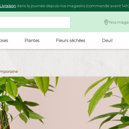
Livraison
dans la journée depuis nos magasins (commande avant 14h
Nos magas
oses
Plantes
Fleurs séchées
Deuil
temporaine