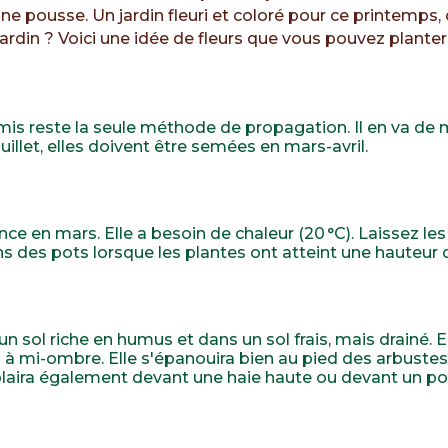
e pousse. Un jardin fleuri et coloré pour ce printemps, c’
jardin ? Voici une idée de fleurs que vous pouvez planter
emis reste la seule méthode de propagation. Il en va de
uillet, elles doivent être semées en mars-avril.
nce en mars. Elle a besoin de chaleur (20 °C). Laissez le
s des pots lorsque les plantes ont atteint une hauteur d
un sol riche en humus et dans un sol frais, mais drainé. El
u à mi-ombre. Elle s'épanouira bien au pied des arbuste
 plaira également devant une haie haute ou devant un po