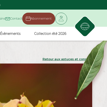
)
ins
Contact
Abonnement
Évènements
Collection été 2026
Retour aux astuces et conseils