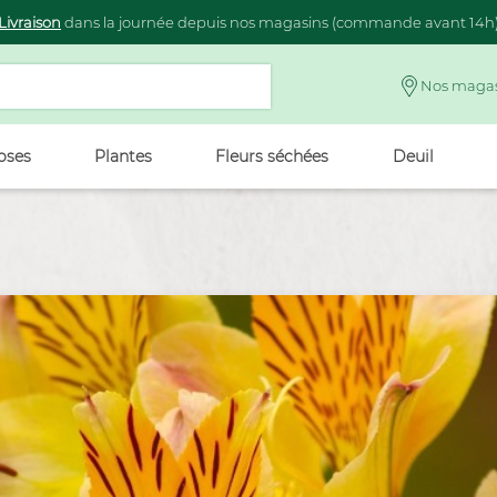
Livraison
dans la journée depuis nos magasins (commande avant 14h
Nos magas
oses
Plantes
Fleurs séchées
Deuil