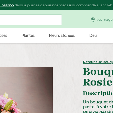
Livraison
dans la journée depuis nos magasins (commande avant 14h
Nos magas
oses
Plantes
Fleurs séchées
Deuil
Retour aux Bouq
Bouq
Rosie
Descripti
Un bouquet de 
pastel à votre 
Plus de détail