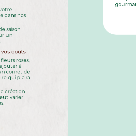
gourman
 votre
e dans nos
 de saison
our un
.
n vos goûts
fleurs roses,
ajouter à
un cornet de
re qui plaira
e création
peut varier
s.