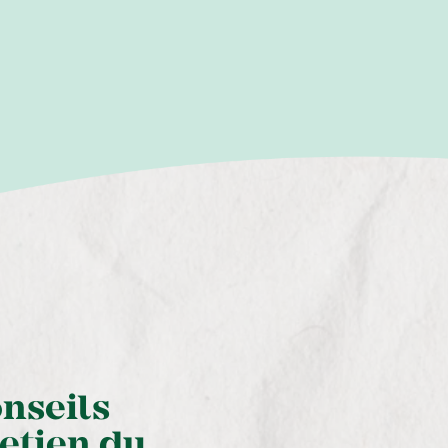
onseils
retien du