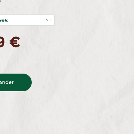
9 €
nder