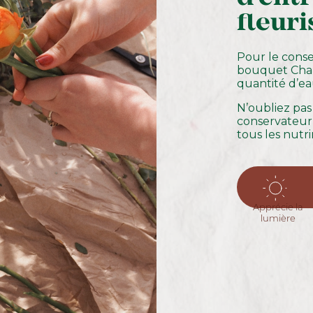
fleuri
Pour le cons
bouquet Char
quantité d’ea
N’oubliez pas
conservateur 
tous les nutr
Apprécie la
lumière