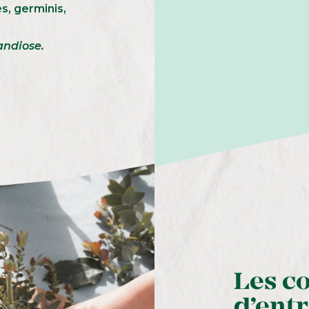
s, germinis,
andiose.
Les c
d’ent