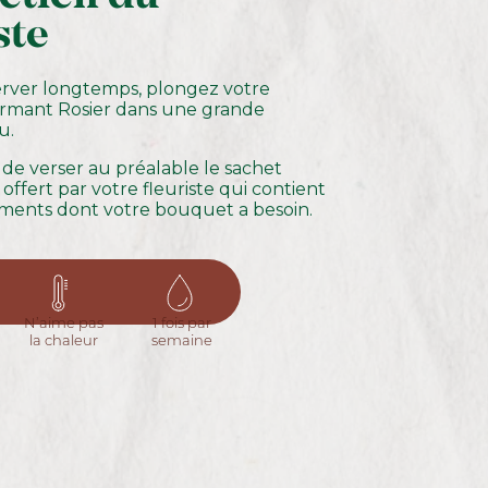
ste
erver longtemps, plongez votre
mant Rosier dans une grande
u.
 de verser au préalable le sachet
offert par votre fleuriste qui contient
iments dont votre bouquet a besoin.
N’aime pas
1 fois par
la chaleur
semaine