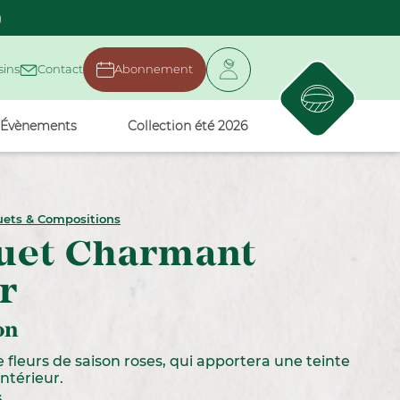
)
ins
Contact
Abonnement
Évènements
Collection été 2026
uets & Compositions
uet Charmant
r
on
fleurs de saison roses, qui apportera une teinte
intérieur.
s