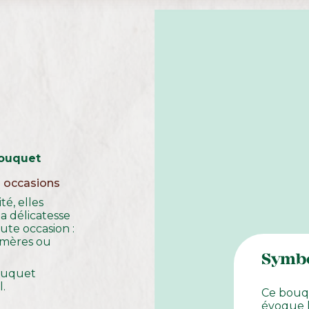
bouquet
s occasions
té, elles
 délicatesse
oute occasion :
s-mères ou
Symb
bouquet
.
Ce bouqu
évoque l