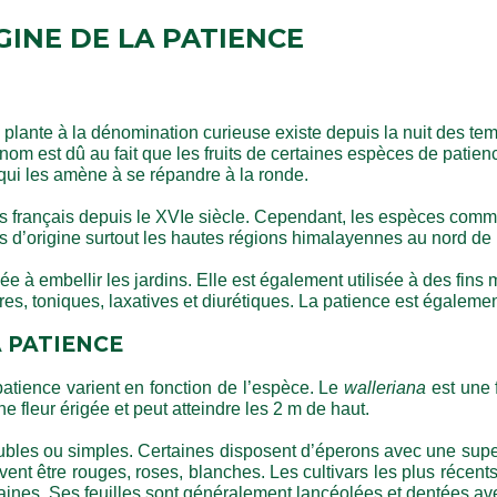
GINE DE LA PATIENCE
 plante à la dénomination curieuse existe depuis la nuit des tem
 nom est dû au fait que les fruits de certaines espèces de patienc
 qui les amène à se répandre à la ronde.
 français depuis le XVIe siècle. Cependant, les espèces commercia
s d’origine surtout les hautes régions himalayennes au nord de 
à embellir les jardins. Elle est également utilisée à des fins m
ires, toniques, laxatives et diurétiques. La patience est égaleme
 PATIENCE
tience varient en fonction de l’espèce. Le 
walleriana
 est une 
ne fleur érigée et peut atteindre les 2 m de haut.
oubles ou simples. Certaines disposent d’éperons avec une super
euvent être rouges, roses, blanches. Les cultivars les plus récen
naines. Ses feuilles sont généralement lancéolées et dentées av