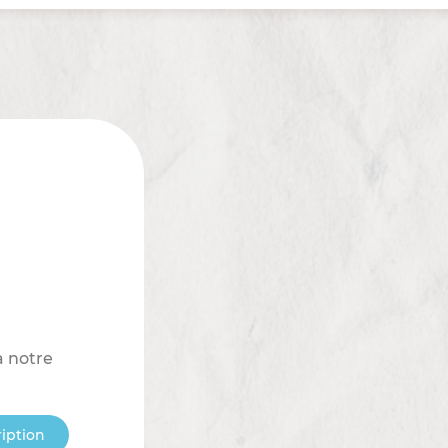
à notre
ription