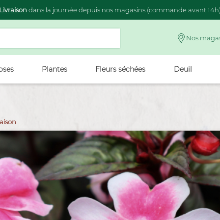
Livraison
dans la journée depuis nos magasins (commande avant 14h
Nos magas
oses
Plantes
Fleurs séchées
Deuil
raison