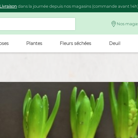
Livraison
dans la journée depuis nos magasins (commande avant 14h
Nos magas
oses
Plantes
Fleurs séchées
Deuil